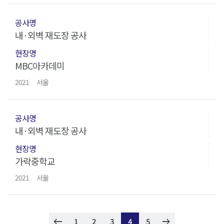
내·외벽 재도장 공사
MBC아카데미
2021
서울
내·외벽 재도장 공사
가락중학교
2021
서울
keyboard_backspace
arrow_right_alt
1
2
3
4
5