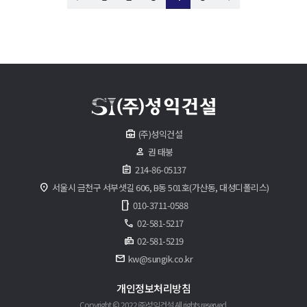
business_center
(주)성익건설
person
권 태붕
assignment
214-86-05137
location_on
서울시 금천구 서부샛길 606, B동 501호(가산동, 대성디폴리스)
smartphone
010-3711-0588
call
02-581-5217
fax
02-581-5219
mail
kw@sungik.co.kr
개인정보처리방침
Copyright © 2022 ㈜성익건설 All rights reserved.