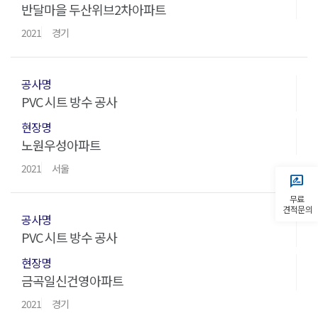
반달마을 두산위브2차아파트
2021
경기
PVC 시트 방수 공사
노원우성아파트
2021
서울
rate_review
무료
견적문의
PVC 시트 방수 공사
금곡일신건영아파트
2021
경기