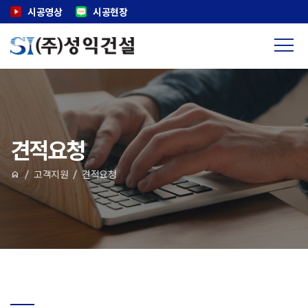
시공영상
시공현장
견적요청
고객지원
견적요청
home