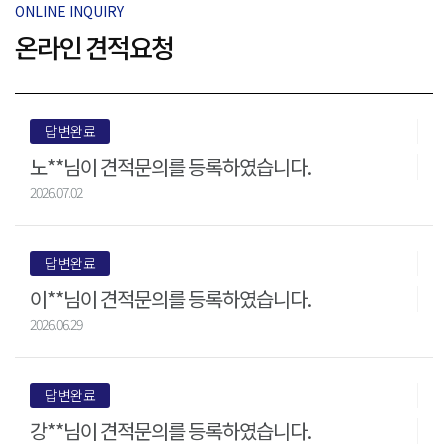
ONLINE INQUIRY
온라인 견적요청
노**님이 견적문의를 등록하였습니다.
2026.07.02
이**님이 견적문의를 등록하였습니다.
2026.06.29
강**님이 견적문의를 등록하였습니다.